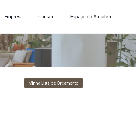
Empresa
Contato
Espaço do Arquiteto
ore nossa linha de cadeiras, poltronas, sofás e mesas de
Minha Lista de Orçamento