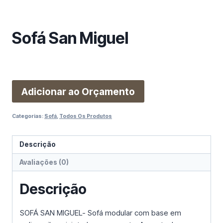
m
a
c
Sofá San Miguel
a
t
e
g
o
Adicionar ao Orçamento
r
i
Categorias:
Sofá
,
Todos Os Produtos
a
Descrição
Avaliações (0)
Descrição
SOFÁ SAN MIGUEL- Sofá modular com base em