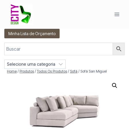
Pular
para
o
Conteúdo
Minha Lista de Orçamento
S
e
Home
/
Produtos
/
Todos Os Produtos
/
Sofá
/
Sofá San Miguel
l
e
c
i
o
n
e
u