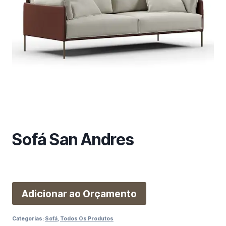
m
a
c
a
t
e
g
o
r
i
a
Sofá San Andres
Adicionar ao Orçamento
Categorias:
Sofá
,
Todos Os Produtos