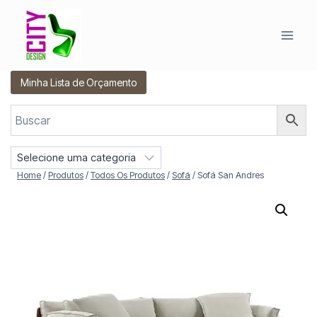
Pular
para
o
Conteúdo
Minha Lista de Orçamento
S
e
Home
/
Produtos
/
Todos Os Produtos
/
Sofá
/
Sofá San Andres
l
e
c
i
o
n
e
u