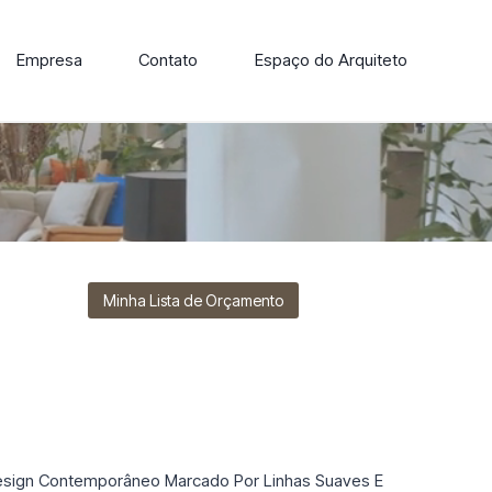
Empresa
Contato
Espaço do Arquiteto
ore nossa linha de cadeiras, poltronas, sofás e mesas de
Minha Lista de Orçamento
sign Contemporâneo Marcado Por Linhas Suaves E