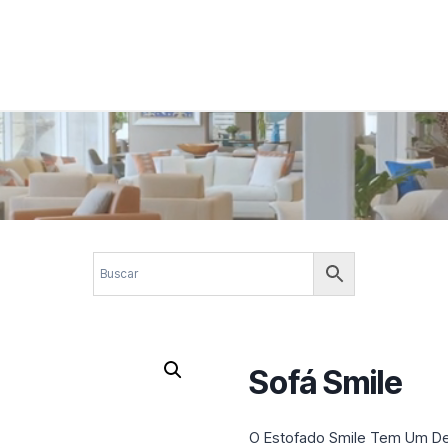
 corporativos com elegância, funcionalidade e personalidade. Expl
design.
Sofá Smile
O Estofado Smile Tem Um De