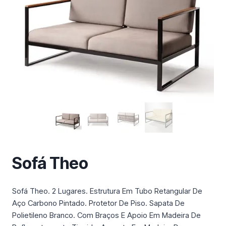
m
a
c
a
t
e
g
o
r
i
a
Sofá Theo
Sofá Theo. 2 Lugares. Estrutura Em Tubo Retangular De
Aço Carbono Pintado. Protetor De Piso. Sapata De
Polietileno Branco. Com Braços E Apoio Em Madeira De