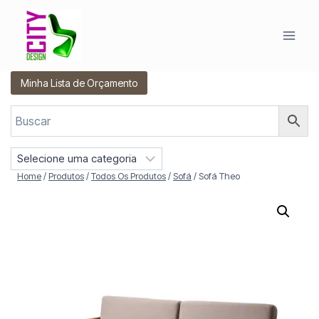
Pular
para
o
Conteúdo
Minha Lista de Orçamento
S
e
Home
/
Produtos
/
Todos Os Produtos
/
Sofá
/
Sofá Theo
l
e
c
i
o
n
e
u