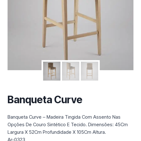
m
a
c
a
t
e
g
o
r
i
a
Banqueta Curve
Banqueta Curve – Madeira Tingida Com Assento Nas
Opções De Couro Sintético E Tecido. Dimensões: 45Cm
Largura X 52Cm Profundidade X 105Cm Altura.
Ar-0323