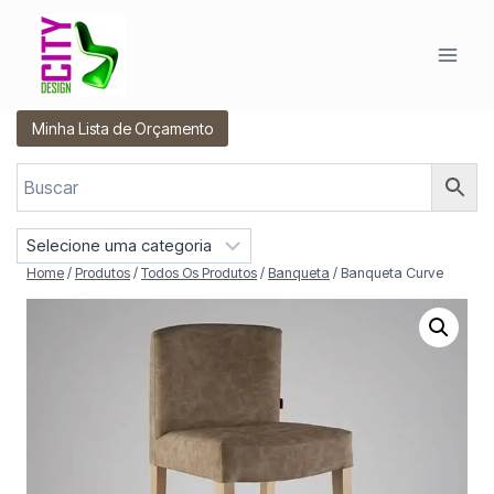
Pular
para
o
Conteúdo
Minha Lista de Orçamento
S
e
Home
/
Produtos
/
Todos Os Produtos
/
Banqueta
/
Banqueta Curve
l
e
c
i
o
n
e
u