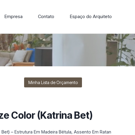
Empresa
Contato
Espaço do Arquiteto
ore nossa linha de cadeiras, poltronas, sofás e mesas de
Minha Lista de Orçamento
ze Color (Katrina Bet)
a Bet) – Estrutura Em Madeira Bétula, Assento Em Ratan