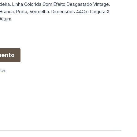
eira. Linha Colorida Com Efeito Desgastado Vintage.
, Branca, Preta, Vermelha. Dimensões 44Cm Largura X
ltura.
mento
utos