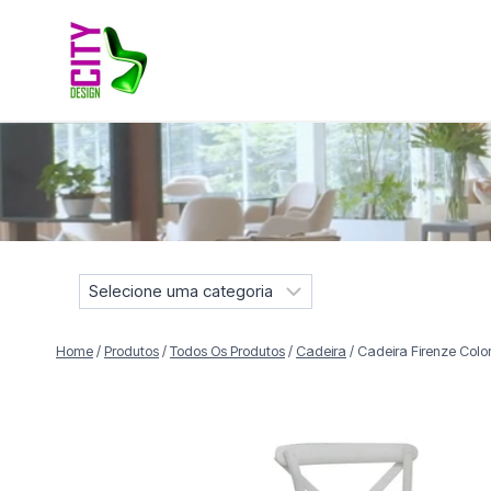
Pular
para
o
Conteúdo
Móveis selecionados para compor projetos residenciais e
S
e
l
Home
/
Produtos
/
Todos Os Produtos
/
Cadeira
/
Cadeira Firenze Color
e
c
i
o
n