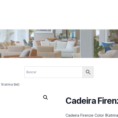
 corporativos com elegância, funcionalidade e personalidade. Expl
design.
 (Katrina Bet)
Cadeira Firen
Cadeira Firenze Color (Katrin