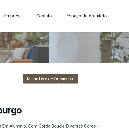
Empresa
Contato
Espaço do Arquiteto
ore nossa linha de cadeiras, poltronas, sofás e mesas de
Minha Lista de Orçamento
burgo
a Em Alumínio, Com Corda Boucle Diversas Cores –