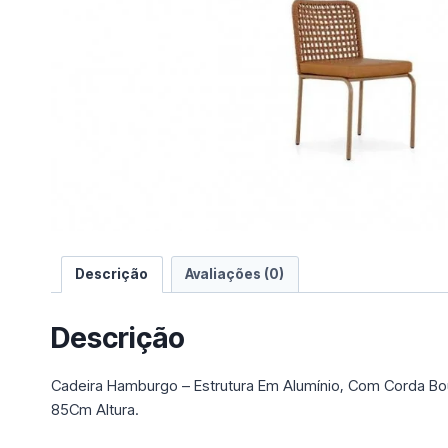
e
u
m
a
c
a
t
e
g
o
r
i
Descrição
Avaliações (0)
a
Descrição
Cadeira Hamburgo – Estrutura Em Alumínio, Com Corda B
85Cm Altura.