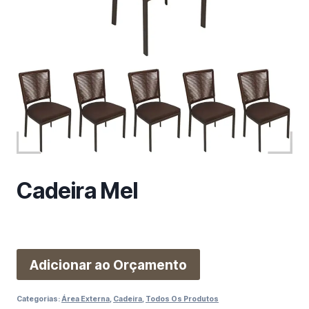
m
a
c
a
t
e
g
o
r
i
a
Cadeira Mel
Adicionar ao Orçamento
Categorias:
Área Externa
,
Cadeira
,
Todos Os Produtos