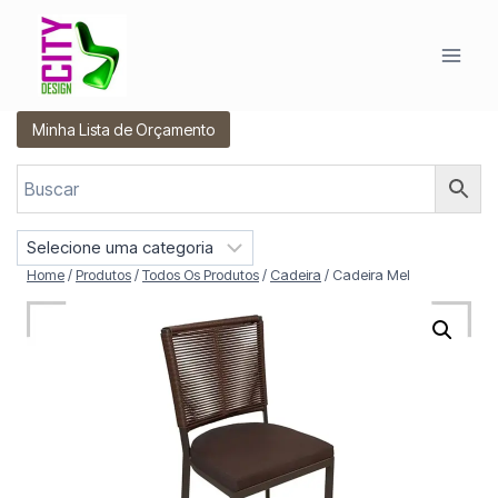
Pular
para
o
Conteúdo
Minha Lista de Orçamento
S
e
Home
/
Produtos
/
Todos Os Produtos
/
Cadeira
/
Cadeira Mel
l
e
c
i
o
n
e
u