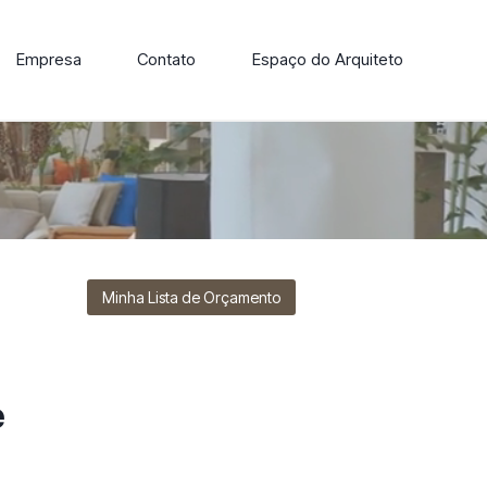
Empresa
Contato
Espaço do Arquiteto
ore nossa linha de cadeiras, poltronas, sofás e mesas de
Minha Lista de Orçamento
e