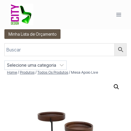
Pular
para
o
Conteúdo
Minha Lista de Orçamento
S
e
Home
/
Produtos
/
Todos Os Produtos
/
Mesa Apoio Live
l
e
c
i
o
n
e
u