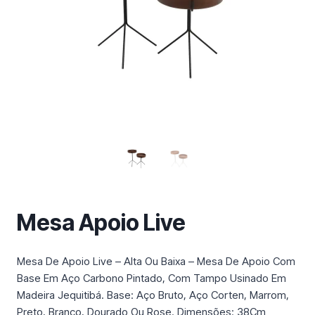
m
a
c
a
t
e
g
o
r
i
a
Mesa Apoio Live
Mesa De Apoio Live – Alta Ou Baixa – Mesa De Apoio Com
Base Em Aço Carbono Pintado, Com Tampo Usinado Em
Madeira Jequitibá. Base: Aço Bruto, Aço Corten, Marrom,
Preto, Branco, Dourado Ou Rose. Dimensões: 38Cm