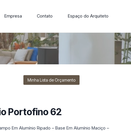
Empresa
Contato
Espaço do Arquiteto
ore nossa linha de cadeiras, poltronas, sofás e mesas de
Minha Lista de Orçamento
o Portofino 62
ampo Em Alumínio Ripado – Base Em Alumínio Maciço –