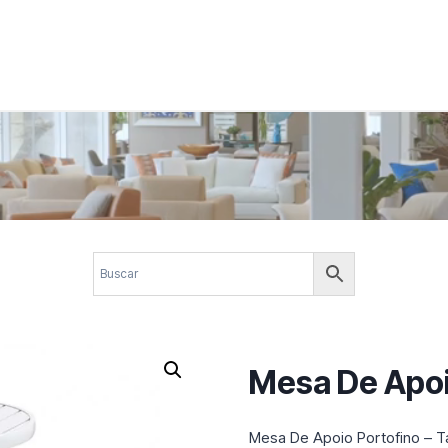
 corporativos com elegância, funcionalidade e personalidade. Expl
design.
Mesa De Apoi
Mesa De Apoio Portofino – T