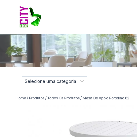
Pular
para
o
Conteúdo
Móveis selecionados para compor projetos residenciais e
S
e
l
Home
/
Produtos
/
Todos Os Produtos
/
Mesa De Apoio Portofino 62
e
c
i
o
n