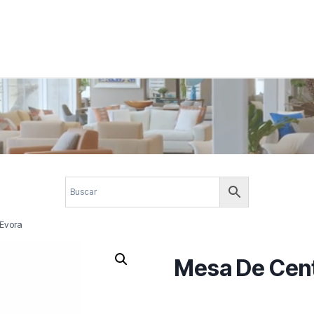
 corporativos com elegância, funcionalidade e personalidade. Expl
design.
 Evora
Mesa De Cent