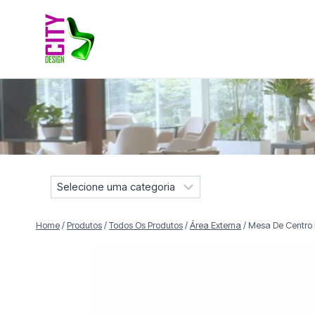
Pular
para
o
Conteúdo
Móveis selecionados para compor projetos residenciais e
S
e
l
Home
/
Produtos
/
Todos Os Produtos
/
Área Externa
/
Mesa De Centro
e
c
i
o
n