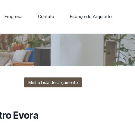
Empresa
Contato
Espaço do Arquiteto
ore nossa linha de cadeiras, poltronas, sofás e mesas de
Minha Lista de Orçamento
ro Evora