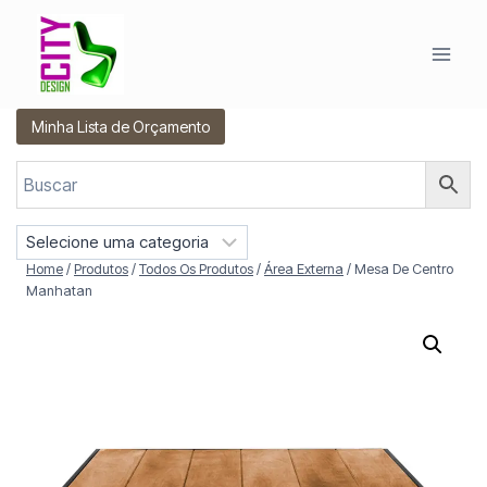
Pular
para
o
Conteúdo
Minha Lista de Orçamento
S
e
Home
/
Produtos
/
Todos Os Produtos
/
Área Externa
/
Mesa De Centro
l
Manhatan
e
c
i
o
n
e
u