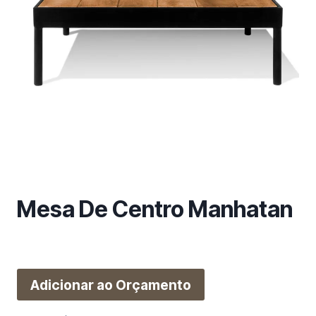
m
a
c
a
t
e
g
o
r
i
a
Mesa De Centro Manhatan
Adicionar ao Orçamento