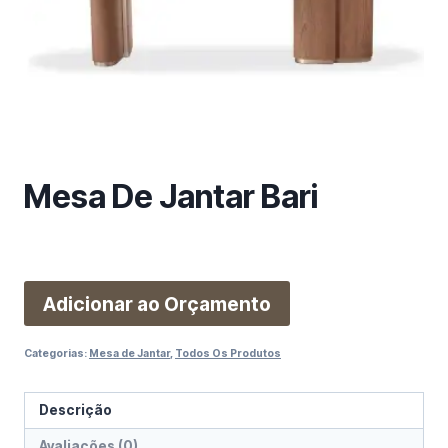
m
a
c
a
t
e
g
o
Mesa De Jantar Bari
r
i
a
Adicionar ao Orçamento
Categorias:
Mesa de Jantar
,
Todos Os Produtos
Descrição
Avaliações (0)