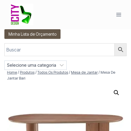
Pular
para
o
Conteúdo
Minha Lista de Orçamento
S
e
Home
/
Produtos
/
Todos Os Produtos
/
Mesa de Jantar
/
Mesa De
l
Jantar Bari
e
c
i
o
n
e
u