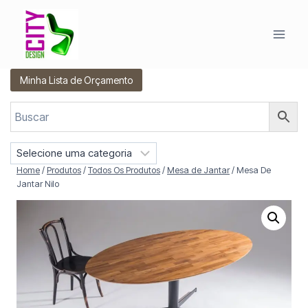
Pular
para
o
Conteúdo
Minha Lista de Orçamento
S
e
Home
/
Produtos
/
Todos Os Produtos
/
Mesa de Jantar
/
Mesa De
l
Jantar Nilo
e
c
i
o
n
e
u