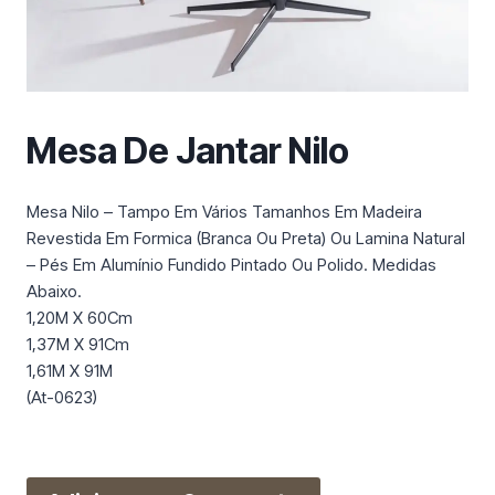
m
a
c
a
t
Mesa De Jantar Nilo
e
g
o
Mesa Nilo – Tampo Em Vários Tamanhos Em Madeira
r
Revestida Em Formica (Branca Ou Preta) Ou Lamina Natural
i
– Pés Em Alumínio Fundido Pintado Ou Polido. Medidas
a
Abaixo.
1,20M X 60Cm
1,37M X 91Cm
1,61M X 91M
(At-0623)