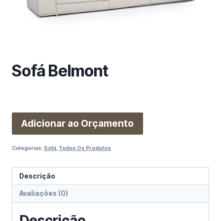
m
a
c
a
t
e
Sofá Belmont
g
o
r
i
Adicionar ao Orçamento
a
Categorias:
Sofá
,
Todos Os Produtos
Descrição
Avaliações (0)
Descrição