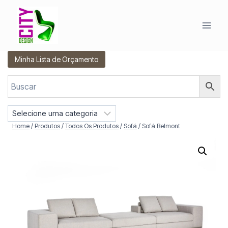
Pular
para
o
Conteúdo
Minha Lista de Orçamento
S
e
Home
/
Produtos
/
Todos Os Produtos
/
Sofá
/
Sofá Belmont
l
e
c
i
o
n
e
u