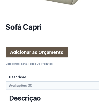
m
a
c
a
Sofá Capri
t
e
g
o
r
Adicionar ao Orçamento
i
a
Categorias:
Sofá
,
Todos Os Produtos
Descrição
Avaliações (0)
Descrição