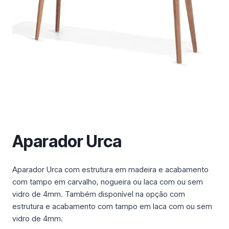
m
a
c
a
t
e
g
o
r
i
a
Aparador Urca
Aparador Urca com estrutura em madeira e acabamento
com tampo em carvalho, nogueira ou laca com ou sem
vidro de 4mm. Também disponível na opção com
estrutura e acabamento com tampo em laca com ou sem
vidro de 4mm.