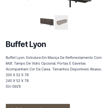
m
a
c
a
t
e
g
Buffet Lyon
o
r
i
Buffet Lyon. Estrutura Em Maciça De Reflorestamento Com
a
Mdf. Tampo De Vidro Opcional. Portas E Gavetas
Acompanham Cor Da Caixa. Tamanhos Disponíveis Abaixo.
200 X 52 X 78
240 X 52 X 78
(Gt-0921)