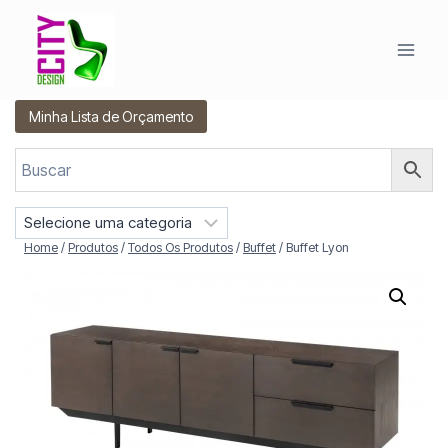
Pular
para
o
Conteúdo
Minha Lista de Orçamento
S
e
Home
/
Produtos
/
Todos Os Produtos
/
Buffet
/
Buffet Lyon
l
e
c
i
o
n
e
u