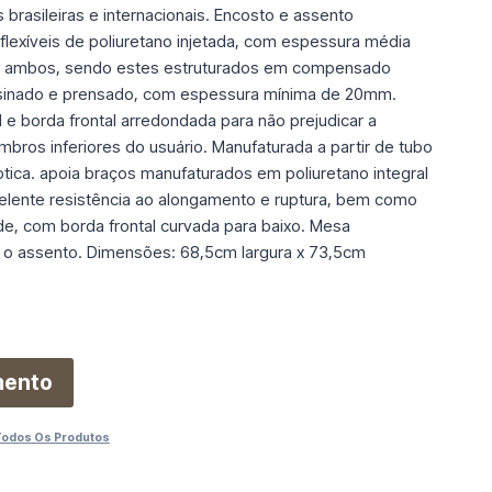
brasileiras e internacionais. Encosto e assento
exíveis de poliuretano injetada, com espessura média
 ambos, sendo estes estruturados em compensado
esinado e prensado, com espessura mínima de 20mm.
l e borda frontal arredondada para não prejudicar a
bros inferiores do usuário. Manufaturada a partir de tubo
tica. apoia braços manufaturados em poliuretano integral
xcelente resistência ao alongamento e ruptura, bem como
ade, com borda frontal curvada para baixo. Mesa
 o assento. Dimensões: 68,5cm largura x 73,5cm
mento
Todos Os Produtos