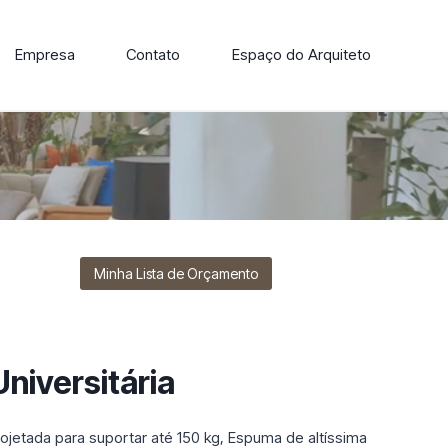
Empresa
Contato
Espaço do Arquiteto
ore nossa linha de cadeiras, poltronas, sofás e mesas de
Minha Lista de Orçamento
Universitária
Projetada para suportar até 150 kg, Espuma de altíssima