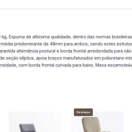
150 kg, Espuma de altíssima qualidade, dentro das normas brasilei
ura média predominante de 48mm para ambos, sendo estes estrut
tida alternância postural e borda frontal arredondada para não 
e seção elíptica. apoia braços manufaturados em poliuretano integ
ensidade, com borda frontal curvada para baixo. Mesa escamoteáv
Destaque