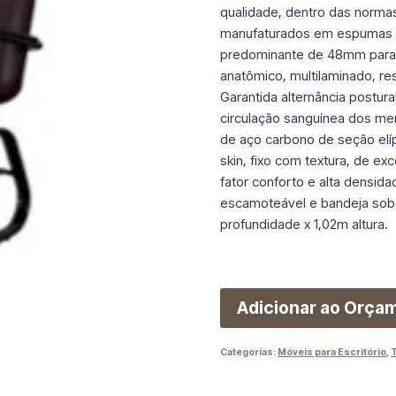
qualidade, dentro das normas 
manufaturados em espumas fl
predominante de 48mm para
anatômico, multilaminado, r
Garantida alternância postura
circulação sanguínea dos mem
de aço carbono de seção elíp
skin, fixo com textura, de e
fator conforto e alta densid
escamoteável e bandeja sob
profundidade x 1,02m altura.
Adicionar ao Orça
Categorias:
Móveis para Escritório
,