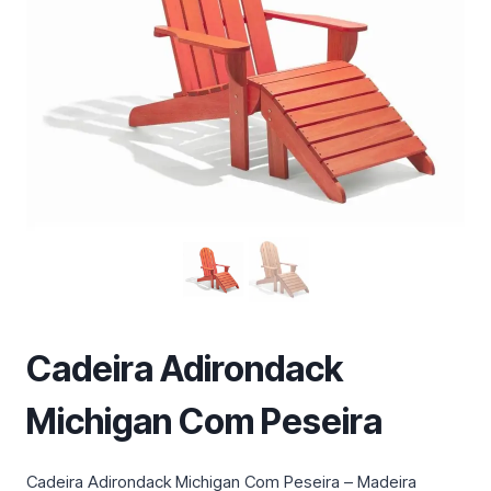
m
a
c
a
t
e
g
o
r
i
a
Cadeira Adirondack
Michigan Com Peseira
Cadeira Adirondack Michigan Com Peseira – Madeira