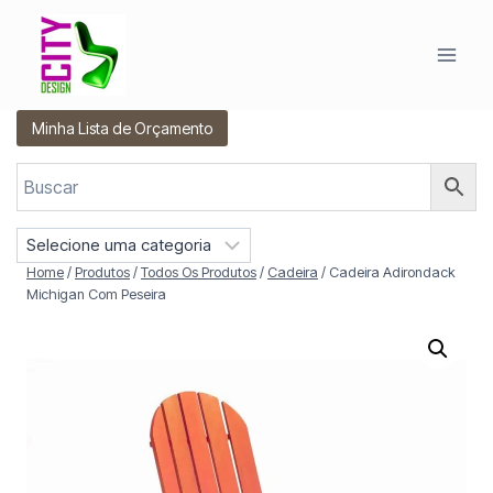
Pular
para
o
Conteúdo
Minha Lista de Orçamento
S
e
Home
/
Produtos
/
Todos Os Produtos
/
Cadeira
/
Cadeira Adirondack
l
Michigan Com Peseira
e
c
i
o
n
e
u