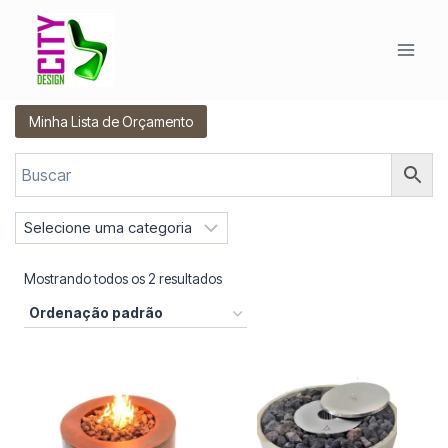
Pular
para
o
Conteúdo
Minha Lista de Orçamento
S
e
l
Mostrando todos os 2 resultados
e
c
i
o
n
e
u