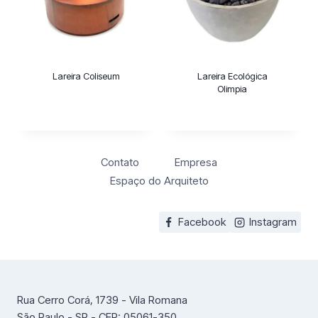
m
a
c
a
Lareira Coliseum
Lareira Ecológica
t
Olimpia
e
g
o
r
Contato
Empresa
i
a
Espaço do Arquiteto
Facebook
Instagram
Rua Cerro Corá, 1739 - Vila Romana
São Paulo - SP - CEP: 05061-350