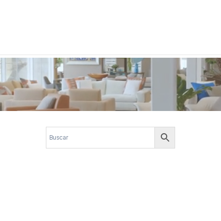
 corporativos com elegância, funcionalidade e personalidade. Expl
design.