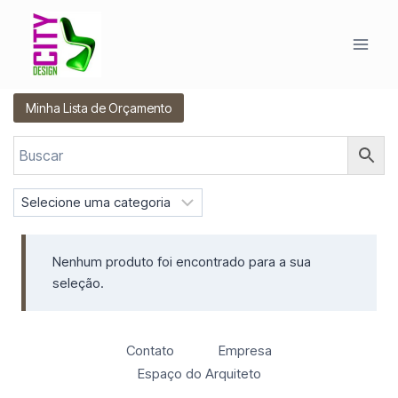
Pular
para
o
Conteúdo
Minha Lista de Orçamento
S
e
l
Nenhum produto foi encontrado para a sua
e
seleção.
c
i
o
n
Contato
Empresa
e
Espaço do Arquiteto
u