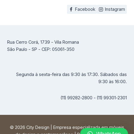
m
Facebook
Instagram
a
c
a
t
e
Rua Cerro Corá, 1739 - Vila Romana
g
São Paulo - SP - CEP: 05061-350
o
r
i
Segunda à sexta-feira das 9:30 às 17:30. Sábados das
a
9:30 às 16:00.
(11) 99282-2800 - (11) 99301-2301
© 2026 City Design | Empresa especializada em móveis
WhatsApp