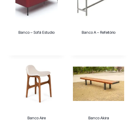
m
a
c
a
Banco – Sofá Estudio
Banco A – Refeitório
t
e
g
o
r
i
a
Banco Aire
Banco Akira